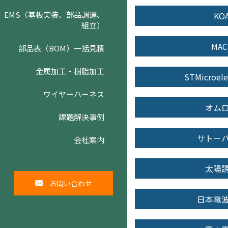
EMS（基板実装、部品調達、
KO
組立）
MAC
部品表（BOM）一括見積
金属加工・樹脂加工
STMicroele
ワイヤーハーネス
オム
課題解決事例
サトー
会社案内
太陽
お問い合わせ
日本電