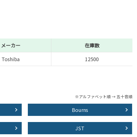
メーカー
在庫数
Toshiba
12500
※アルファベット順 → 五十音順
Bourns
JST