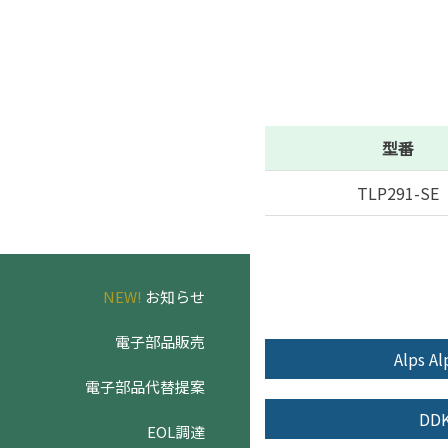
型番
TLP291-SE
NEW!
お知らせ
電子部品販売
Alps Al
電子部品代替提案
DD
EOL調達