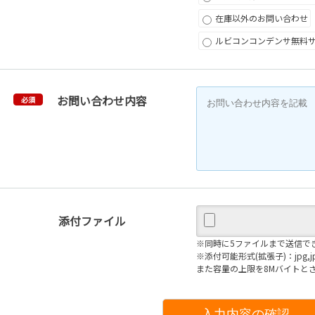
在庫以外のお問い合わせ
ルビコンコンデンサ無料
お問い合わせ内容
必須
添付ファイル
※同時に5ファイルまで送信で
※添付可能形式(拡張子)：jpg,jpeg,gi
また容量の上限を8Mバイトと
入力内容の確認