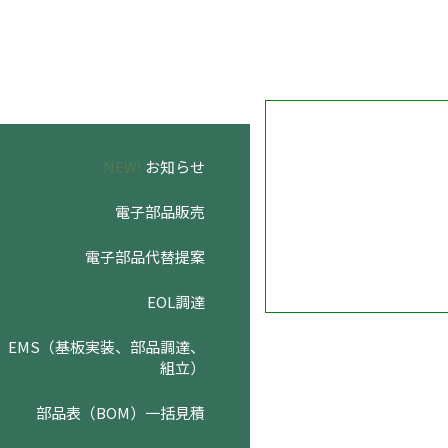
NEW!
お知らせ
電子部品販売
電子部品代替提案
EOL調達
EMS（基板実装、部品調達、
組立）
部品表（BOM）一括見積