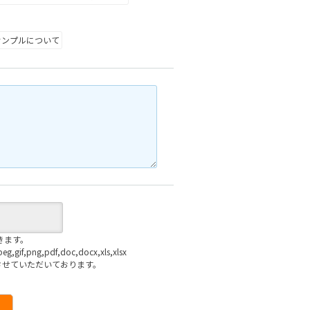
サンプルについて
きます。
f,png,pdf,doc,docx,xls,xlsx
させていただいております。