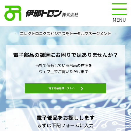
国内外の半導体・電子部品の販売や
MENU
電子部品受託製造のエレクトロニクス専門会社
- エレクトロニクスビジネスをトータルマネージメント -
電子部品の調達に
お困りでは
ありませんか？
当社で保有している
部品の在庫を
ウェブ上でご覧いただけます
電子部品在庫リストへ
電子部品を
お探しします
まずは下記フォームに入力