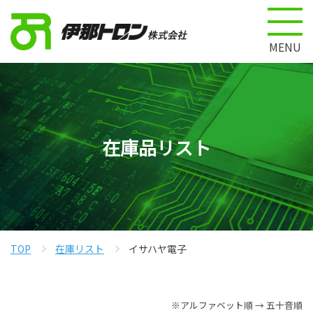
MENU
在庫品リスト
TOP
在庫リスト
イサハヤ電子
※アルファベット順 → 五十音順