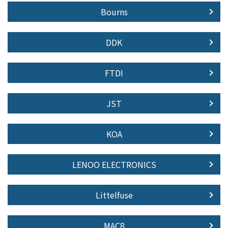
Bourns
DDK
FTDI
JST
KOA
LENOO ELECTRONICS
Littelfuse
MAC8