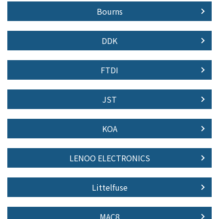
Bourns
DDK
FTDI
JST
KOA
LENOO ELECTRONICS
Littelfuse
MAC8