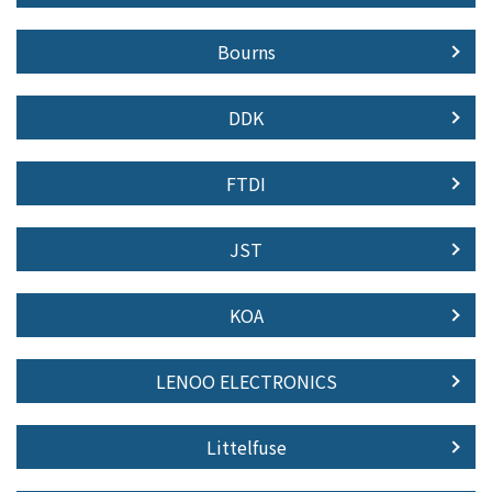
Bourns
DDK
FTDI
JST
KOA
LENOO ELECTRONICS
Littelfuse