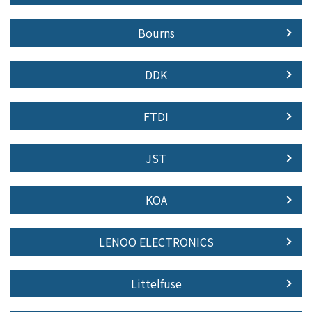
Bourns
DDK
FTDI
JST
KOA
LENOO ELECTRONICS
Littelfuse