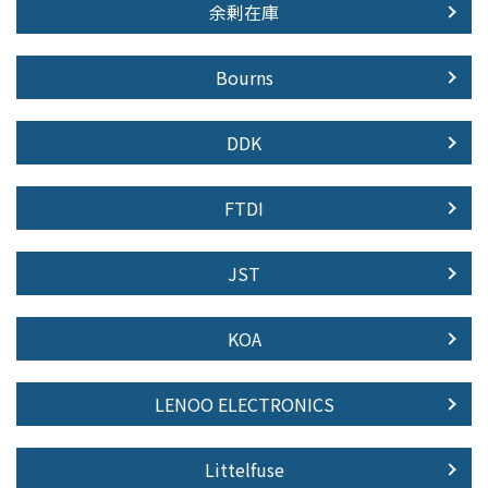
余剰在庫
Bourns
DDK
FTDI
JST
KOA
LENOO ELECTRONICS
Littelfuse