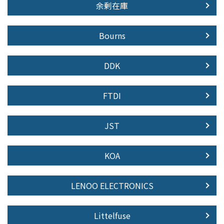
余剰在庫
Bourns
DDK
FTDI
JST
KOA
LENOO ELECTRONICS
Littelfuse