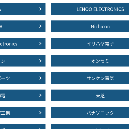
A
LENOO ELECTRONICS
8
Nichicon
ctronics
イサハヤ電子
ロン
オンセミ
パーツ
サンケン電気
誘電
東芝
波工業
パナソニック