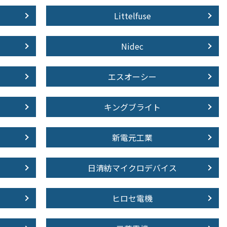
Littelfuse
Nidec
エスオーシー
キングブライト
新電元工業
日清紡マイクロデバイス
ヒロセ電機