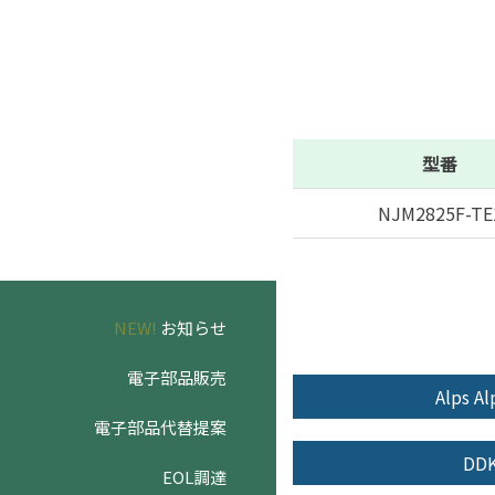
型番
NJM2825F-TE
NEW!
お知らせ
電子部品販売
Alps Al
電子部品代替提案
DD
EOL調達