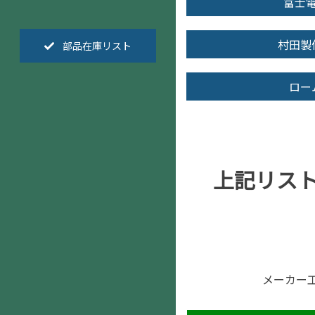
富士
村田製
部品在庫リスト
ロー
上記リス
メーカー