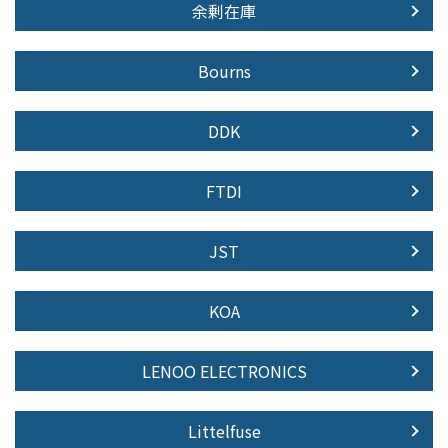
余剰在庫
Bourns
DDK
FTDI
JST
KOA
LENOO ELECTRONICS
Littelfuse