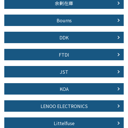
余剰在庫
Bourns
DDK
FTDI
JST
KOA
LENOO ELECTRONICS
Littelfuse