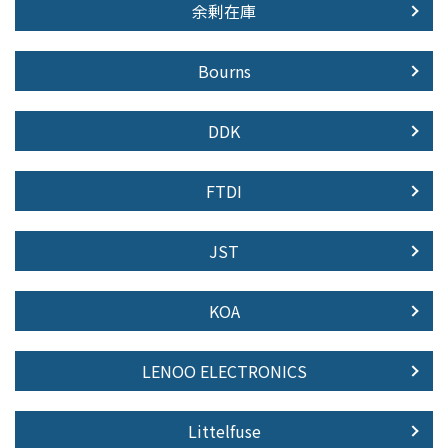
余剰在庫
Bourns
DDK
FTDI
JST
KOA
LENOO ELECTRONICS
Littelfuse