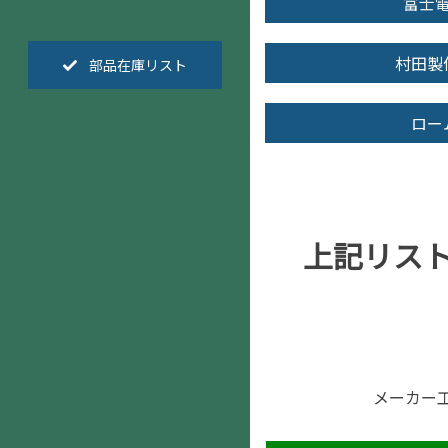
富士
村田製
部品在庫リスト
ロー
上記リス
メーカー