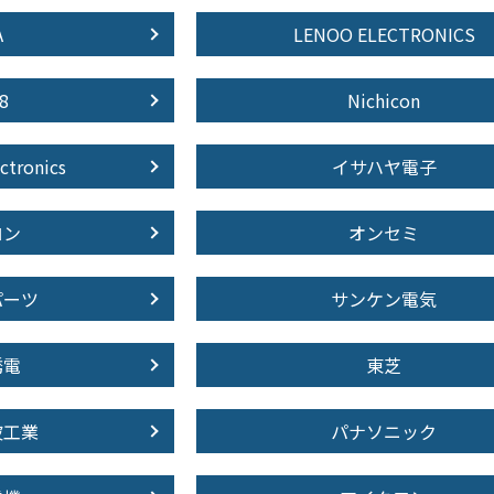
A
LENOO ELECTRONICS
8
Nichicon
ctronics
イサハヤ電子
ロン
オンセミ
パーツ
サンケン電気
誘電
東芝
波工業
パナソニック