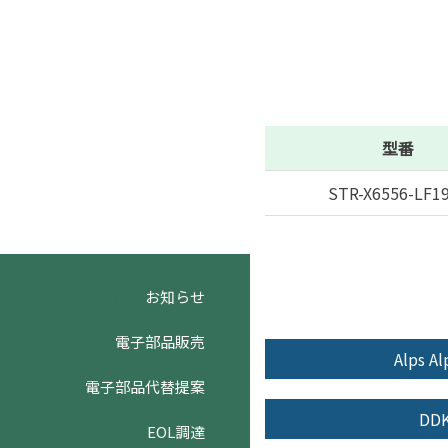
型番
STR-X6556-LF1
NEW!
お知らせ
電子部品販売
Alps Al
電子部品代替提案
DD
EOL調達