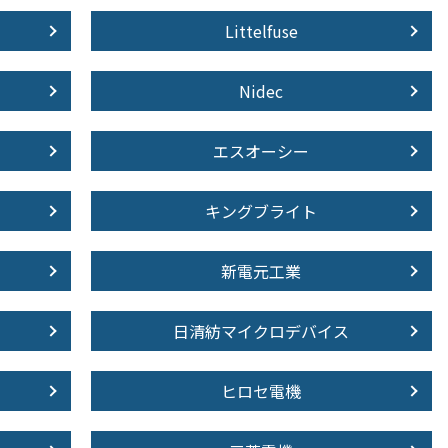
Littelfuse
Nidec
エスオーシー
キングブライト
新電元工業
日清紡マイクロデバイス
ヒロセ電機