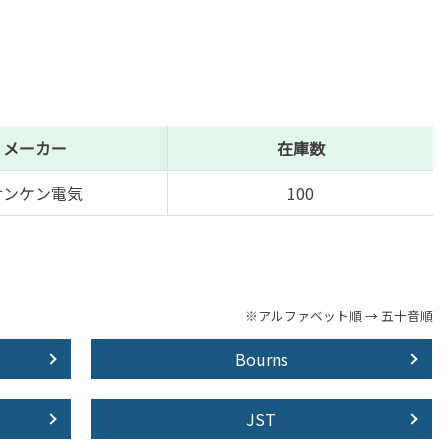
メーカー
在庫数
サンケン電気
100
※アルファベット順 → 五十音順
Bourns
JST