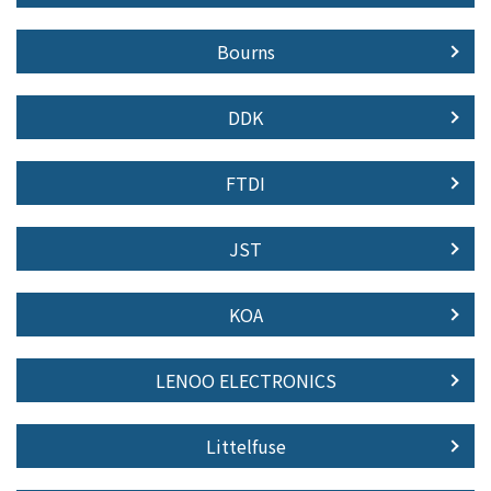
Bourns
DDK
FTDI
JST
KOA
LENOO ELECTRONICS
Littelfuse