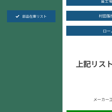
富士
村田製
部品在庫リスト
ロー
上記リス
メーカー