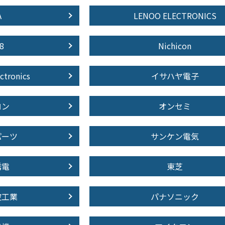
A
LENOO ELECTRONICS
8
Nichicon
ctronics
イサハヤ電子
ロン
オンセミ
パーツ
サンケン電気
誘電
東芝
波工業
パナソニック