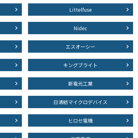
Littelfuse
Nidec
エスオーシー
キングブライト
新電元工業
日清紡マイクロデバイス
ヒロセ電機