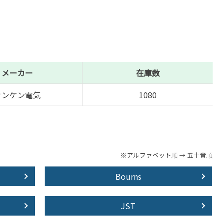
メーカー
在庫数
サンケン電気
1080
※アルファベット順 → 五十音順
Bourns
JST