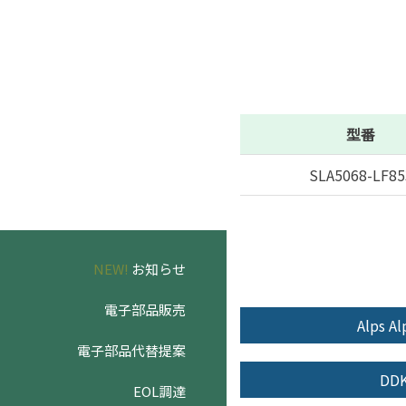
型番
SLA5068-LF85
NEW!
お知らせ
電子部品販売
Alps Al
電子部品代替提案
DD
EOL調達