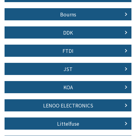
Bourns
DDK
FTDI
JST
KOA
LENOO ELECTRONICS
Littelfuse