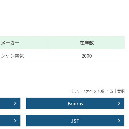
メーカー
在庫数
サンケン電気
2000
※アルファベット順 → 五十音順
Bourns
JST