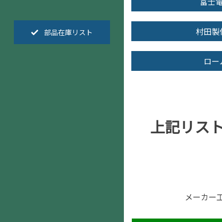
富士
村田製
部品在庫リスト
ロー
上記リス
メーカー