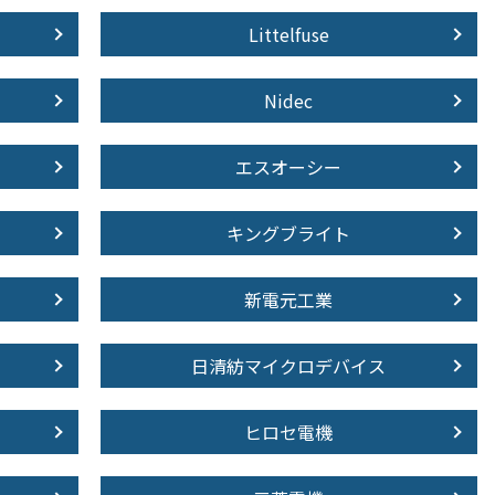
Littelfuse
Nidec
エスオーシー
キングブライト
新電元工業
日清紡マイクロデバイス
ヒロセ電機