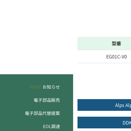
型番
EG01C-V0
NEW!
お知らせ
電子部品販売
Alps Al
電子部品代替提案
DD
EOL調達