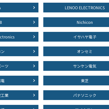
A
LENOO ELECTRONICS
8
Nichicon
ctronics
イサハヤ電子
ロン
オンセミ
パーツ
サンケン電気
誘電
東芝
波工業
パナソニック