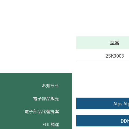
型番
2SK3003
NEW!
お知らせ
電子部品販売
Alps Al
電子部品代替提案
DD
EOL調達