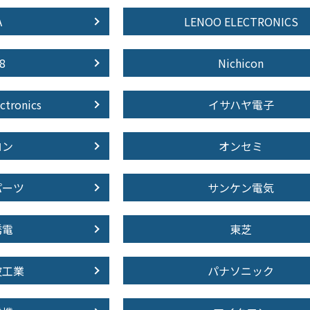
A
LENOO ELECTRONICS
8
Nichicon
ctronics
イサハヤ電子
ロン
オンセミ
パーツ
サンケン電気
誘電
東芝
波工業
パナソニック