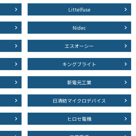
Littelfuse
Nidec
エスオーシー
キングブライト
新電元工業
日清紡マイクロデバイス
ヒロセ電機