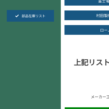
富士
村田製
部品在庫リスト
ロー
上記リス
メーカー