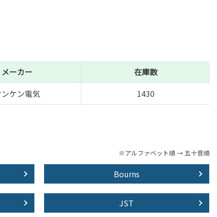
メーカー
在庫数
サンケン電気
1430
※アルファベット順 → 五十音順
Bourns
JST