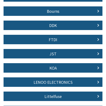
Bourns
DDK
FTDI
JST
KOA
LENOO ELECTRONICS
Littelfuse