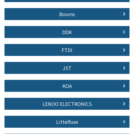
Bourns
DDK
FTDI
JST
KOA
LENOO ELECTRONICS
Littelfuse