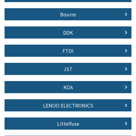
Bourns
DDK
FTDI
JST
KOA
LENOO ELECTRONICS
Littelfuse