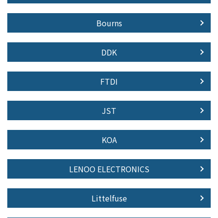
Bourns
DDK
FTDI
JST
KOA
LENOO ELECTRONICS
Littelfuse