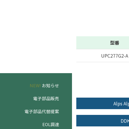
型番
UPC277G2-A
NEW!
お知らせ
電子部品販売
Alps Al
電子部品代替提案
DD
EOL調達