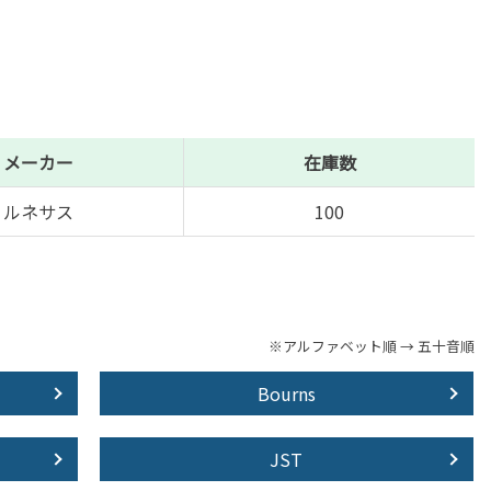
メーカー
在庫数
ルネサス
100
※アルファベット順 → 五十音順
Bourns
JST