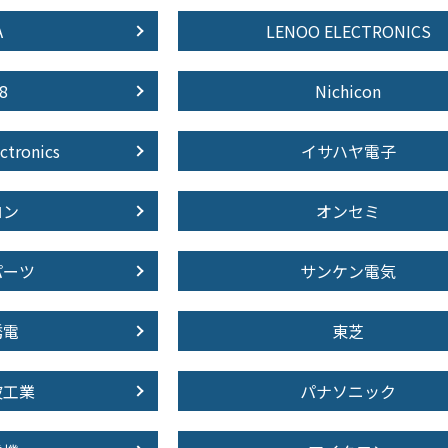
A
LENOO ELECTRONICS
8
Nichicon
ctronics
イサハヤ電子
ロン
オンセミ
パーツ
サンケン電気
誘電
東芝
波工業
パナソニック