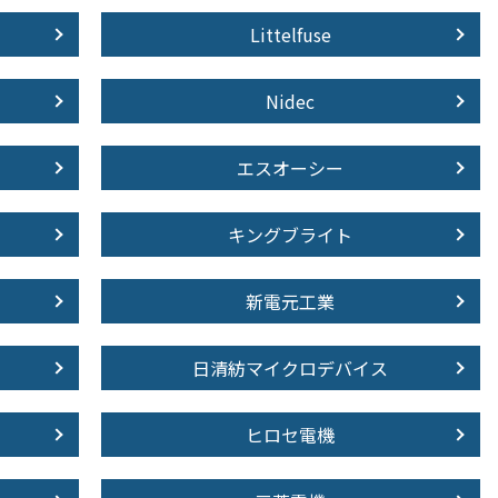
Littelfuse
Nidec
エスオーシー
キングブライト
新電元工業
日清紡マイクロデバイス
ヒロセ電機