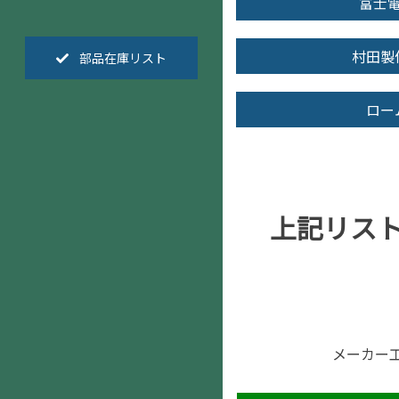
富士
村田製
部品在庫リスト
ロー
上記リス
メーカー