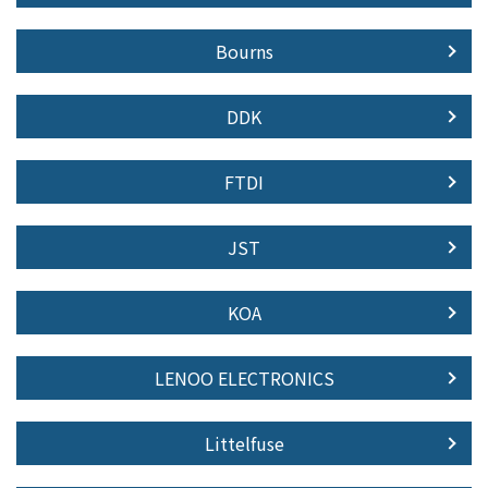
Bourns
DDK
FTDI
JST
KOA
LENOO ELECTRONICS
Littelfuse