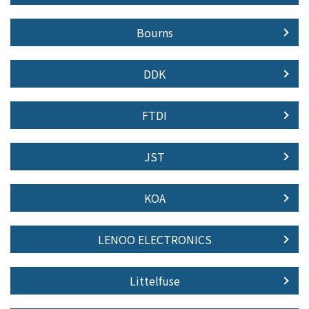
Bourns
DDK
FTDI
JST
KOA
LENOO ELECTRONICS
Littelfuse