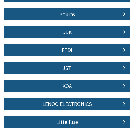
Bourns
DDK
FTDI
JST
KOA
LENOO ELECTRONICS
Littelfuse