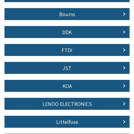
Bourns
DDK
FTDI
JST
KOA
LENOO ELECTRONICS
Littelfuse