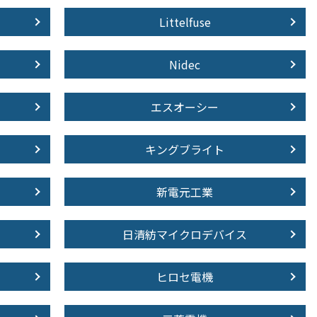
Littelfuse
Nidec
エスオーシー
キングブライト
新電元工業
日清紡マイクロデバイス
ヒロセ電機