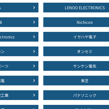
A
LENOO ELECTRONICS
8
Nichicon
ctronics
イサハヤ電子
ロン
オンセミ
パーツ
サンケン電気
誘電
東芝
波工業
パナソニック