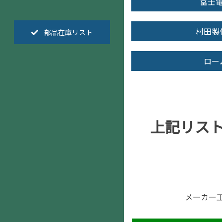
富士
村田製
部品在庫リスト
ロー
上記リス
メーカー