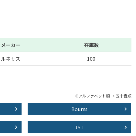
メーカー
在庫数
ルネサス
100
※アルファベット順 → 五十音順
Bourns
JST