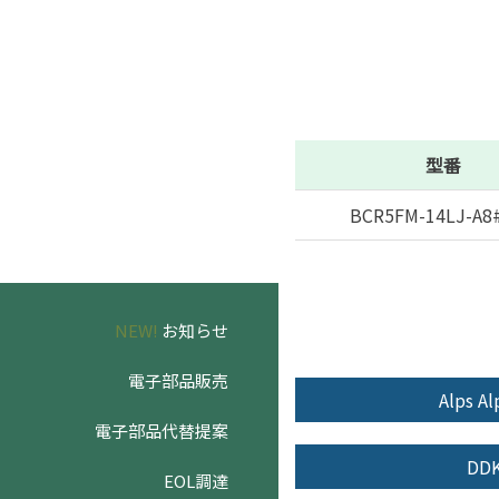
型番
BCR5FM-14LJ-A8
NEW!
お知らせ
電子部品販売
Alps Al
電子部品代替提案
DD
EOL調達