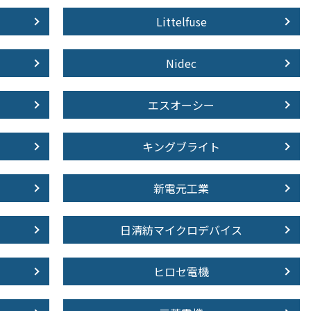
Littelfuse
Nidec
エスオーシー
キングブライト
新電元工業
日清紡マイクロデバイス
ヒロセ電機