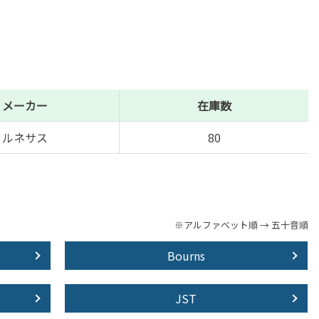
メーカー
在庫数
ルネサス
80
※アルファベット順 → 五十音順
Bourns
JST