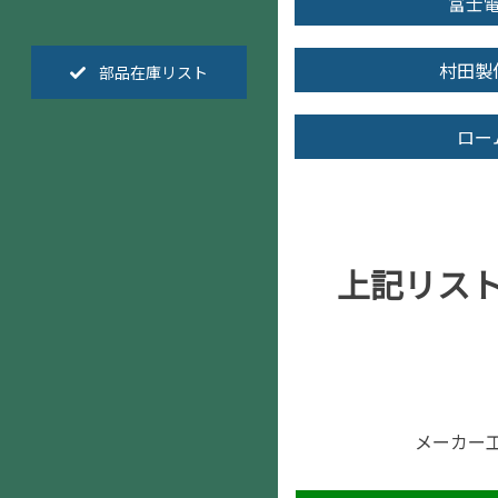
富士
村田製
部品在庫リスト
ロー
上記リス
メーカー