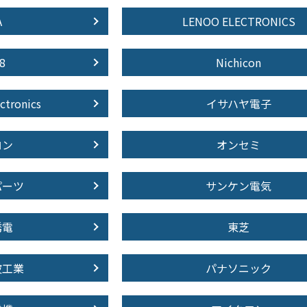
A
LENOO ELECTRONICS
8
Nichicon
ctronics
イサハヤ電子
ロン
オンセミ
パーツ
サンケン電気
誘電
東芝
波工業
パナソニック