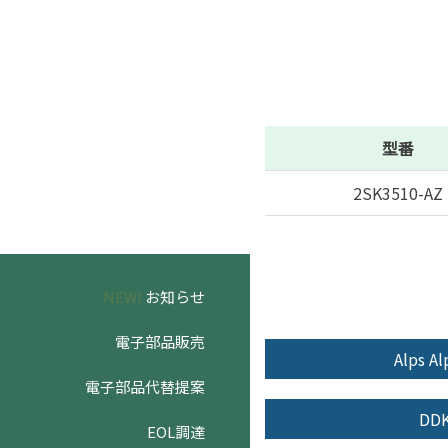
型番
2SK3510-AZ
NEW!
お知らせ
電子部品販売
Alps Al
電子部品代替提案
DD
EOL調達