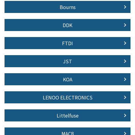
Bourns
DDK
FTDI
JST
KOA
LENOO ELECTRONICS
Littelfuse
MAC8