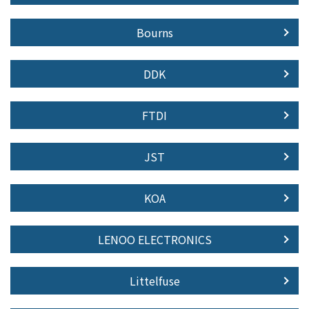
Bourns
DDK
FTDI
JST
KOA
LENOO ELECTRONICS
Littelfuse