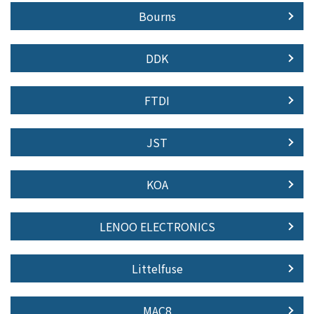
Bourns
DDK
FTDI
JST
KOA
LENOO ELECTRONICS
Littelfuse
MAC8