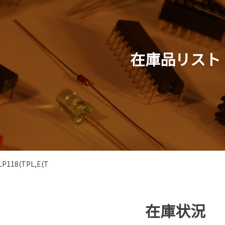
在庫品リスト
LP118(TPL,E(T
在庫状況