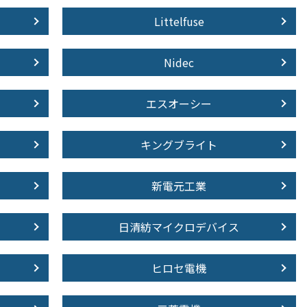
Littelfuse
Nidec
エスオーシー
キングブライト
新電元工業
日清紡マイクロデバイス
ヒロセ電機