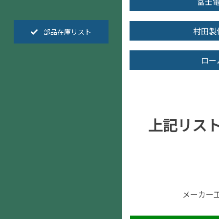
富士
村田製
部品在庫リスト
ロー
上記リス
メーカー