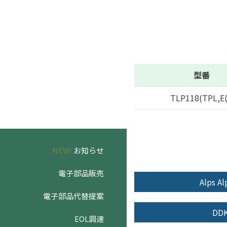
型番
TLP118(TPL,E
NEW!
お知らせ
電子部品販売
Alps Al
電子部品代替提案
DD
EOL調達