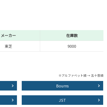
メーカー
在庫数
東芝
9000
※アルファベット順 → 五十音順
Bourns
JST