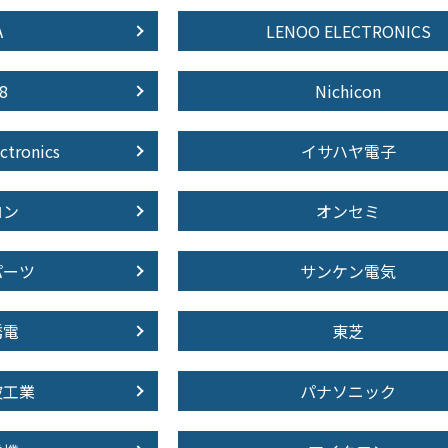
A
LENOO ELECTRONICS
8
Nichicon
ctronics
イサハヤ電子
ロン
オンセミ
パーツ
サンケン電気
誘電
東芝
波工業
パナソニック