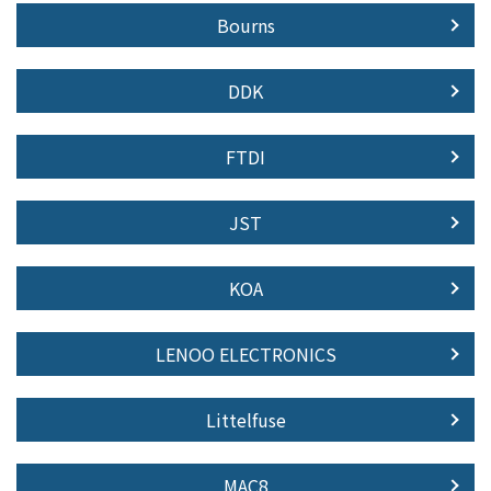
Bourns
DDK
FTDI
JST
KOA
LENOO ELECTRONICS
Littelfuse
MAC8