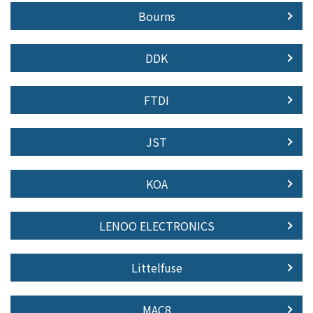
Bourns
DDK
FTDI
JST
KOA
LENOO ELECTRONICS
Littelfuse
MAC8