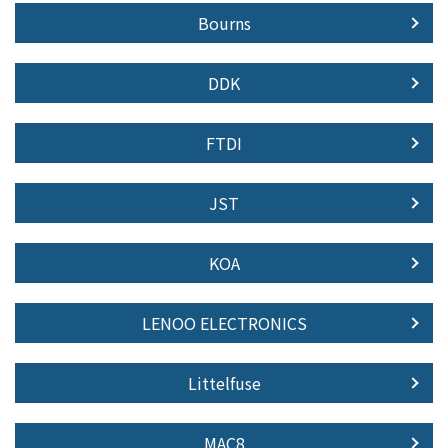
Bourns
DDK
FTDI
JST
KOA
LENOO ELECTRONICS
Littelfuse
MAC8