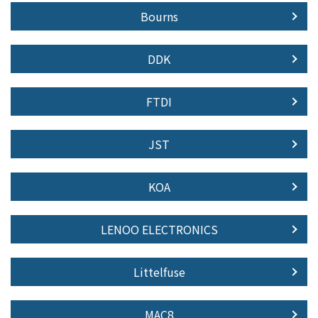
Bourns
DDK
FTDI
JST
KOA
LENOO ELECTRONICS
Littelfuse
MAC8