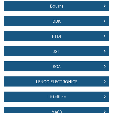
Bourns
DDK
FTDI
JST
KOA
LENOO ELECTRONICS
Littelfuse
MAC8