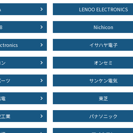
A
LENOO ELECTRONICS
8
Nichicon
ctronics
イサハヤ電子
ロン
オンセミ
パーツ
サンケン電気
誘電
東芝
波工業
パナソニック