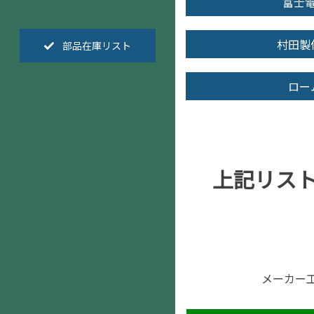
富士
村田製
部品在庫リスト
ロー
上記リス
メーカー