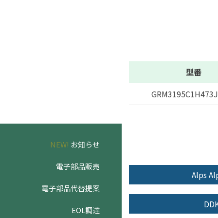
型番
GRM3195C1H473J
NEW!
お知らせ
電子部品販売
Alps Al
電子部品代替提案
DD
EOL調達