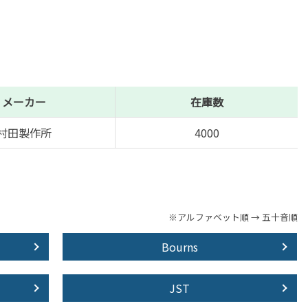
メーカー
在庫数
村田製作所
4000
※アルファベット順 → 五十音順
Bourns
JST