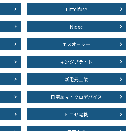
Littelfuse
Nidec
エスオーシー
キングブライト
新電元工業
日清紡マイクロデバイス
ヒロセ電機