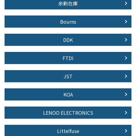
余剰在庫
Bourns
DDK
FTDI
JST
KOA
LENOO ELECTRONICS
Littelfuse