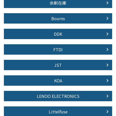
余剰在庫
Bourns
DDK
FTDI
JST
KOA
LENOO ELECTRONICS
Littelfuse