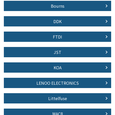
Bourns
DDK
FTDI
JST
KOA
LENOO ELECTRONICS
Littelfuse
MAC8