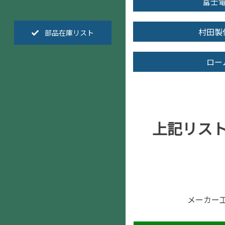
富士
村田製
部品在庫リスト
ロー
上記リス
メーカー