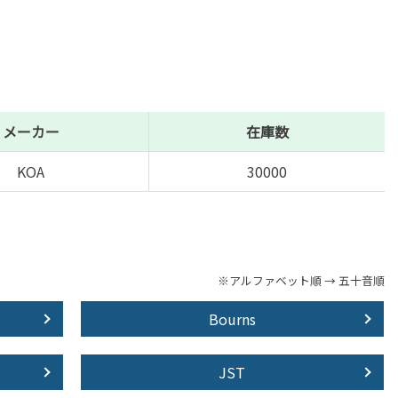
メーカー
在庫数
KOA
30000
※アルファベット順 → 五十音順
Bourns
JST