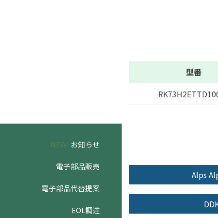
型番
RK73H2ETTD10
NEW!
お知らせ
電子部品販売
Alps Al
電子部品代替提案
DD
EOL調達