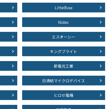
Littelfuse
Nidec
エスオーシー
キングブライト
新電元工業
日清紡マイクロデバイス
ヒロセ電機