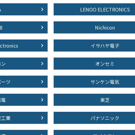
A
LENOO ELECTRONICS
8
Nichicon
ctronics
イサハヤ電子
ロン
オンセミ
パーツ
サンケン電気
誘電
東芝
波工業
パナソニック