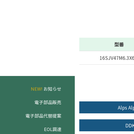
型番
16SJV47M6.3X6
NEW!
お知らせ
電子部品販売
Alps Al
電子部品代替提案
DD
EOL調達