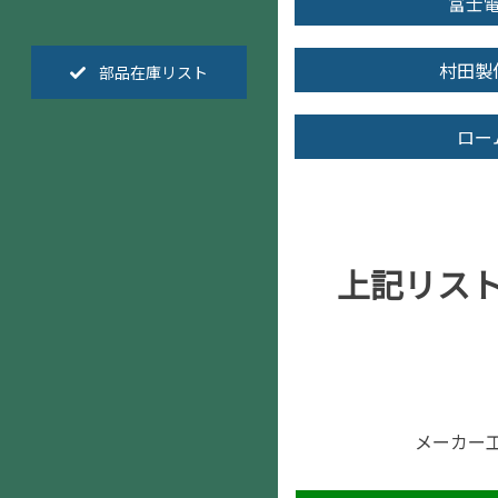
富士
村田製
部品在庫リスト
ロー
上記リス
メーカー