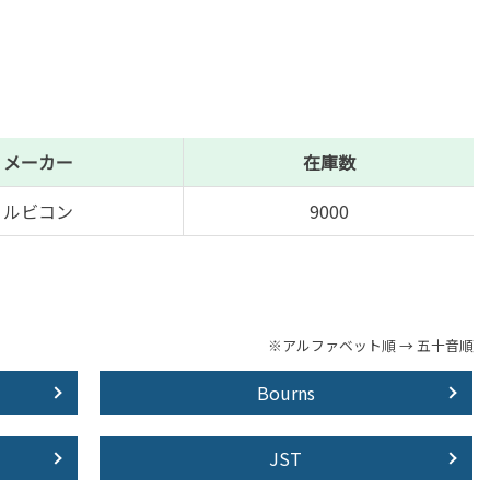
メーカー
在庫数
ルビコン
9000
※アルファベット順 → 五十音順
Bourns
JST