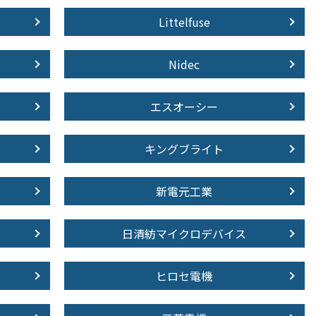
Littelfuse
Nidec
エスオーシー
キングブライト
新電元工業
日清紡マイクロデバイス
ヒロセ電機