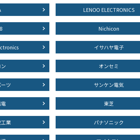
A
LENOO ELECTRONICS
8
Nichicon
ctronics
イサハヤ電子
ロン
オンセミ
パーツ
サンケン電気
誘電
東芝
波工業
パナソニック