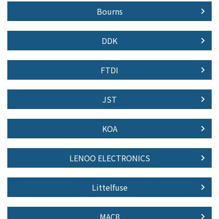
Bourns
DDK
FTDI
JST
KOA
LENOO ELECTRONICS
Littelfuse
MAC8