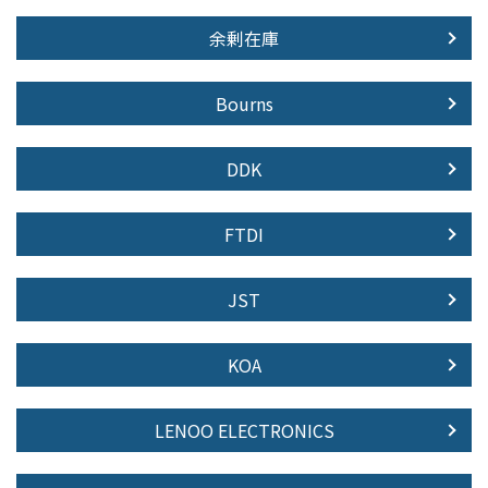
余剰在庫
Bourns
DDK
FTDI
JST
KOA
LENOO ELECTRONICS