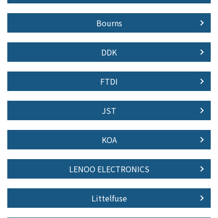
Bourns
DDK
FTDI
JST
KOA
LENOO ELECTRONICS
Littelfuse