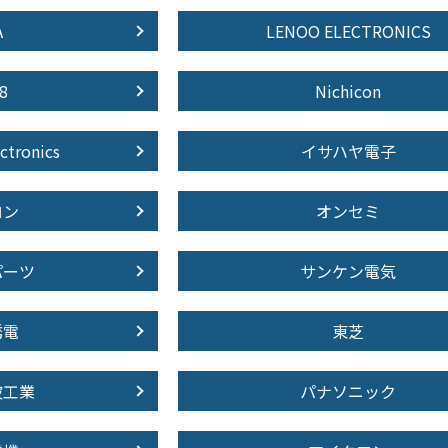
A
LENOO ELECTRONICS
8
Nichicon
ctronics
イサハヤ電子
ロン
オンセミ
パーツ
サンケン電気
誘電
東芝
波工業
パナソニック