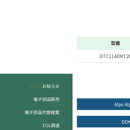
型番
DTC114EMT2
NEW!
お知らせ
電子部品販売
Alps Al
電子部品代替提案
DD
EOL調達