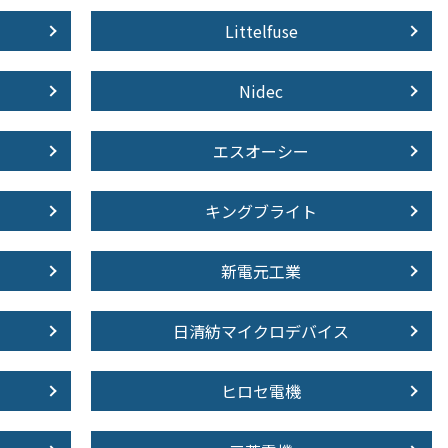
Littelfuse
Nidec
エスオーシー
キングブライト
新電元工業
日清紡マイクロデバイス
ヒロセ電機