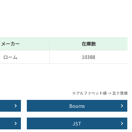
メーカー
在庫数
ローム
10388
※アルファベット順 → 五十音順
Bourns
JST