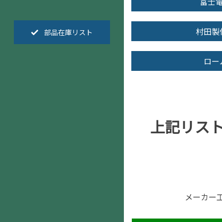
富士
村田製
部品在庫リスト
ロー
上記リス
メーカー